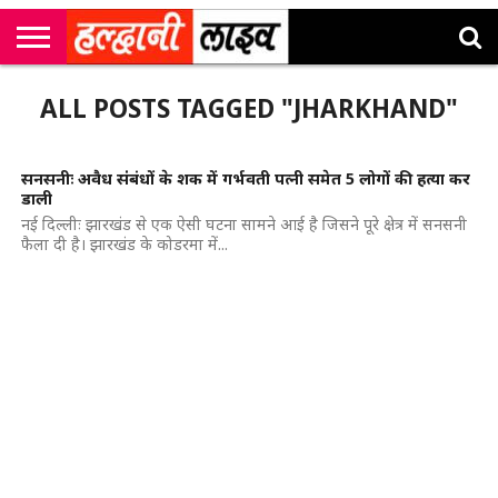
राष्ट्रीय
सी
उत्तराखंड
खेल
मनोरंजन
सम्पादकीय
जॉब
ALL POSTS TAGGED "JHARKHAND"
एम
न्यूज़
अलर्ट्स
कॉर्नर
सनसनीः अवैध संंबंधों के शक में गर्भवती पत्नी समेत 5 लोगों की हत्या कर
डाली
नई दिल्लीः झारखंड से एक ऐसी घटना सामने आई है जिसने पूरे क्षेत्र में सनसनी
फैला दी है। झारखंड के कोडरमा में...