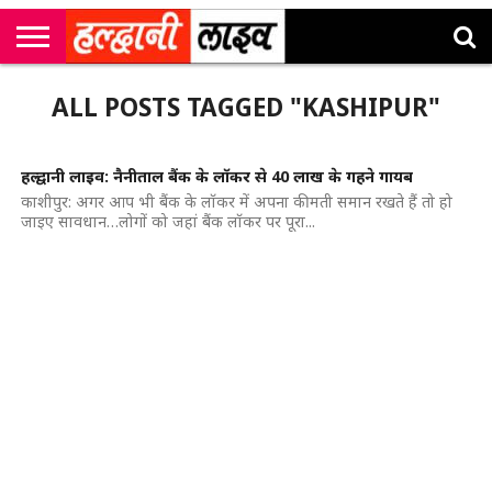
राष्ट्रीय
सी
उत्तराखंड
खेल
मनोरंजन
सम्पादकीय
जॉब
ALL POSTS TAGGED "KASHIPUR"
एम
न्यूज़
अलर्ट्स
कॉर्नर
हल्द्वानी लाइव: नैनीताल बैंक के लॉकर से 40 लाख के गहने गायब
काशीपुर: अगर आप भी बैंक के लॉकर में अपना कीमती समान रखते हैं तो हो
जाइए सावधान…लोगों को जहां बैंक लॉकर पर पूरा...