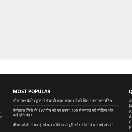
MOST POPULAR
Q
गौलापार वैंडी स्कूल में मेधावी छात्र-छात्राओं को किया गया सम्मानित
उ
स
नैनीताल जिले के 197 होम स्टे पर छापा, 150 से ज्यादा को नोटिस और
A
टल
कई होंगे बंद !
A
ाथ
C
दीश्रा जोशी ने बनाई सोशल मीडिया से दूरी और 12वीं में बन गई टॉपर !
P