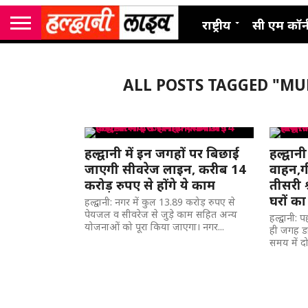
राष्ट्रीय
सी एम कॉर्
ALL POSTS TAGGED "M
हल्द्वानी में इन जगहों पर बिछाई
हल्द्वान
जाएगी सीवरेज लाइन, करीब 14
वाहन,ग
करोड़ रुपए से होंगे ये काम
तीसरी श
घरों क
हल्द्वानी: नगर में कुल 13.89 करोड़ रुपए से
पेयजल व सीवरेज से जुड़े काम सहित अन्य
हल्द्वानी
योजनाओं को पूरा किया जाएगा। नगर...
ही जगह ड
समय में द