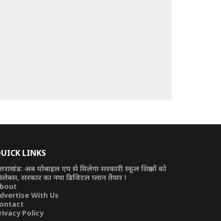
UICK LINKS
त्तराखंड: अब मोबाइल एप से मिलेगा सरकारी स्कूल शिक्षकों को
िलेबस, सरकार का नया डिजिटल प्लान तैयार !
bout
dvertise With Us
ontact
rivacy Policy