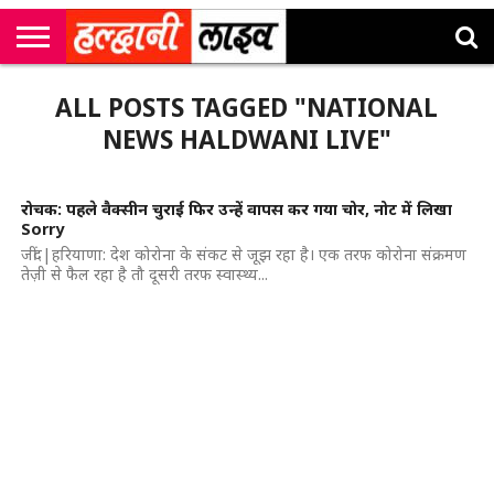
राष्ट्रीय
सी
उत्तराखंड
खेल
मनोरंजन
सम्पादकीय
जॉब
ALL POSTS TAGGED "NATIONAL
एम
न्यूज़
अलर्ट्स
कॉर्नर
NEWS HALDWANI LIVE"
रोचक: पहले वैक्सीन चुराई फिर उन्हें वापस कर गया चोर, नोट में लिखा
Sorry
जींद|हरियाणा: देश कोरोना के संकट से जूझ रहा है। एक तरफ कोरोना संक्रमण
तेज़ी से फैल रहा है तौ दूसरी तरफ स्वास्थ्य...