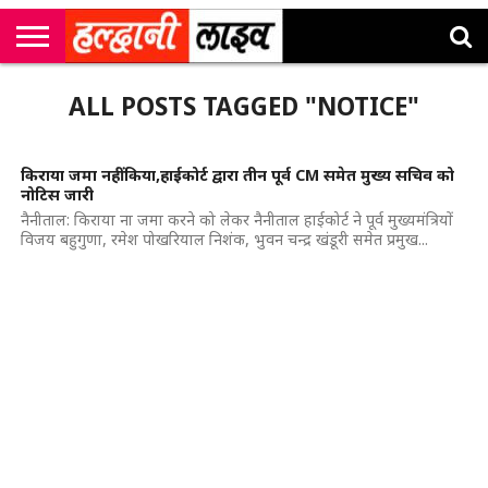
राष्ट्रीय
सी
उत्तराखंड
खेल
मनोरंजन
सम्पादकीय
जॉब
ALL POSTS TAGGED "NOTICE"
एम
न्यूज़
अलर्ट्स
कॉर्नर
किराया जमा नहीं किया,हाईकोर्ट द्वारा तीन पूर्व CM समेत मुख्य सचिव को
नोटिस जारी
नैनीताल: किराया ना जमा करने को लेकर नैनीताल हाईकोर्ट ने पूर्व मुख्यमंत्रियों
विजय बहुगुणा, रमेश पोखरियाल निशंक, भुवन चन्द्र खंडूरी समेत प्रमुख...