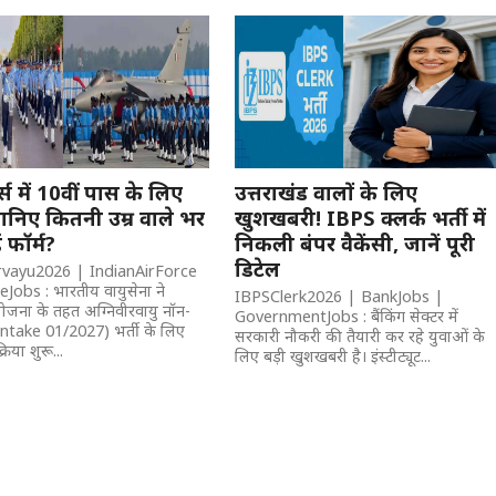
स में 10वीं पास के लिए
उत्तराखंड वालों के लिए
जानिए कितनी उम्र वाले भर
खुशखबरी! IBPS क्लर्क भर्ती में
ं फॉर्म?
निकली बंपर वैकेंसी, जानें पूरी
डिटेल
rvayu2026 | IndianAirForce
obs : भारतीय वायुसेना ने
IBPSClerk2026 | BankJobs |
ोजना के तहत अग्निवीरवायु नॉन-
GovernmentJobs : बैंकिंग सेक्टर में
 (Intake 01/2027) भर्ती के लिए
सरकारी नौकरी की तैयारी कर रहे युवाओं के
रिया शुरू...
लिए बड़ी खुशखबरी है। इंस्टीट्यूट...