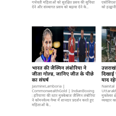
गर्भवती महिलाओं को सुरक्षित प्रसव की सुविधा
एसोसिएशन 
देने और संस्थागत प्रसव को बढ़ावा देने के...
को हल्द्वा
भारत की जैस्मिन लंबोरिया ने
उत्तराखं
जीता गोल्ड, जानिए जीत के पीछे
दिखाई 
का संघर्ष
याद रहे
JasmineLamboria |
Nainita
CommonwealthGold | IndianBoxing
Uttarakh
: हरियाणा की स्टार मुक्केबाज जैस्मिन लंबोरिया
मुक्तेश्वर 
ने कॉमनवेल्थ गेम्स में शानदार प्रदर्शन करते हुए
व्यवहार क
महिलाओं के...