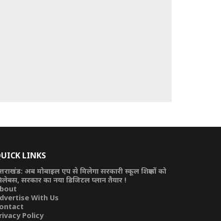
UICK LINKS
त्तराखंड: अब मोबाइल एप से मिलेगा सरकारी स्कूल शिक्षकों को
िलेबस, सरकार का नया डिजिटल प्लान तैयार !
bout
dvertise With Us
ontact
rivacy Policy