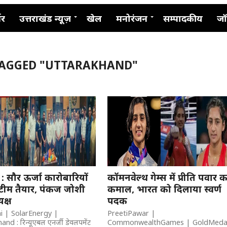
नर
उत्तराखंड न्यूज़
खेल
मनोरंजन
सम्पादकीय
जॉ
TAGGED "UTTARAKHAND"
ी : सौर ऊर्जा कारोबारियों
कॉमनवेल्थ गेम्स में प्रीति पवार 
टीम तैयार, पंकज जोशी
कमाल, भारत को दिलाया स्वर्ण
यक्ष
पदक
i | SolarEnergy |
PreetiPawar |
nd : रिन्यूएबल एनर्जी डेवलपमेंट
CommonwealthGames | GoldMeda