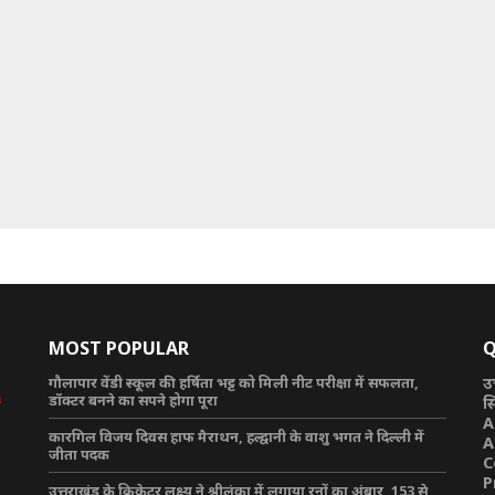
MOST POPULAR
Q
गौलापार वेंडी स्कूल की हर्षिता भट्ट को मिली नीट परीक्षा में सफलता,
उ
डॉक्टर बनने का सपने होगा पूरा
स
A
कारगिल विजय दिवस हाफ मैराथन, हल्द्वानी के वाशु भगत ने दिल्ली में
A
जीता पदक
C
P
उत्तराखंड के क्रिकेटर लक्ष्य ने श्रीलंका में लगाया रनों का अंबार, 153 से