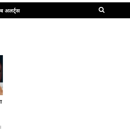
ब अलर्ट्स
का
l