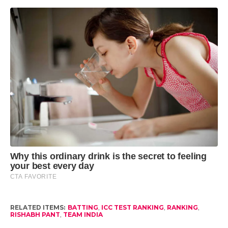
RELATED ITEMS:
BATTING
,
ICC TEST RANKING
,
RANKING
,
RISHABH PANT
,
TEAM INDIA