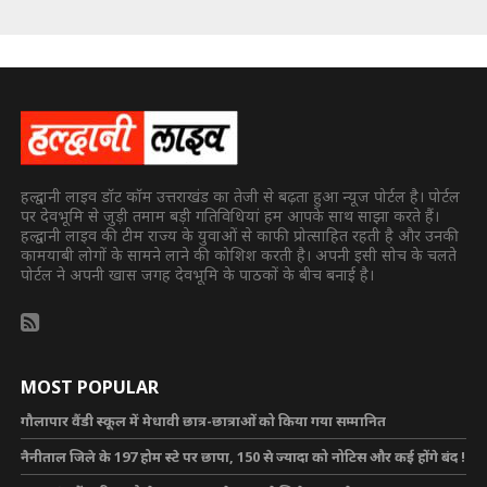
हल्द्वानी लाइव डॉट कॉम उत्तराखंड का तेजी से बढ़ता हुआ न्यूज पोर्टल है। पोर्टल
पर देवभूमि से जुड़ी तमाम बड़ी गतिविधियां हम आपके साथ साझा करते हैं।
हल्द्वानी लाइव की टीम राज्य के युवाओं से काफी प्रोत्साहित रहती है और उनकी
कामयाबी लोगों के सामने लाने की कोशिश करती है। अपनी इसी सोच के चलते
पोर्टल ने अपनी खास जगह देवभूमि के पाठकों के बीच बनाई है।
MOST POPULAR
गौलापार वैंडी स्कूल में मेधावी छात्र-छात्राओं को किया गया सम्मानित
नैनीताल जिले के 197 होम स्टे पर छापा, 150 से ज्यादा को नोटिस और कई होंगे बंद !