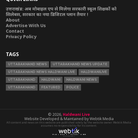
उत्तराखंड: अब मोबाइल एप से मिलेगा सरकारी स्कूल शिक्षकों को
सिलेबस, सरकार का नया डिजिटल प्लान तैयार !
About
Advertise With Us
Contact
Privacy Policy
TAGS
UTTARAKHAND NEWS
UTTARAKHAND NEWS UPDATE
UTTARAKHAND NEWS HALDWANI LIVE
HALDWANILIVE
UTTARAKHAND
HALDWANI
HALDWANI NEWS
UTTARAKHAND
FEATURED
POLICE
© 2026,
Haldwani Live
Website Developed & Maintained by Webtik Media
All content and news on this website are published solely by the website owner. Webtik Media
assumes no responsibility for its content.