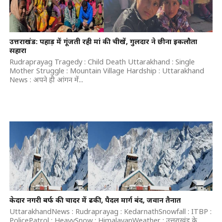
उत्तराखंड: पहाड़ में गूंजती रही मां की चीखें, गुलदार ने छीना इकलौता
सहारा
Rudraprayag Tragedy : Child Death Uttarakhand : Single
Mother Struggle : Mountain Village Hardship : Uttarakhand
News : अपने ही आंगन में...
केदार नगरी बर्फ की चादर में ढकी, पैदल मार्ग बंद, जवान तैनात
UttarakhandNews : Rudraprayag : KedarnathSnowfall : ITBP :
PolicePatrol : HeavySnow : HimalayanWeather : उत्तराखंड के