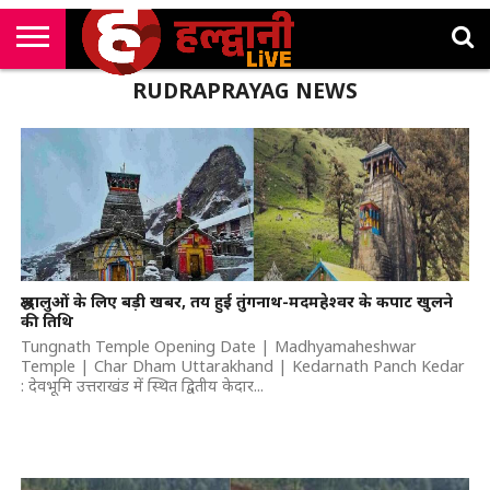
राष्ट्रीय
RUDRAPRAYAG NEWS
सी
उत्तराखंड
खेल
मनोरंजन
सम्पादकीय
जॉब
एम
न्यूज़
अलर्ट्स
कॉर्नर
श्रद्धालुओं के लिए बड़ी खबर, तय हुई तुंगनाथ-मदमहेश्वर के कपाट खुलने
की तिथि
Tungnath Temple Opening Date | Madhyamaheshwar
Temple | Char Dham Uttarakhand | Kedarnath Panch Kedar
: देवभूमि उत्तराखंड में स्थित द्वितीय केदार...