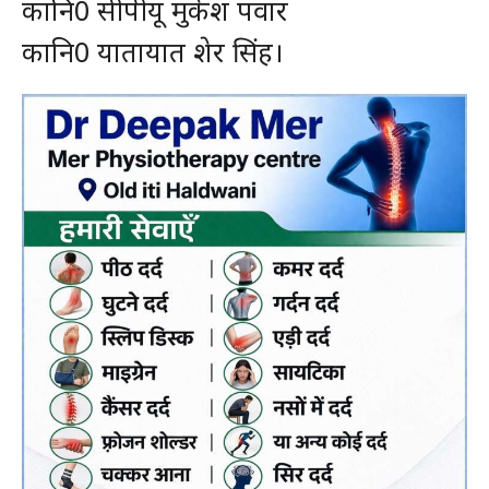
कानि0 सीपीयू मुकेश पवार
कानि0 यातायात शेर सिंह।