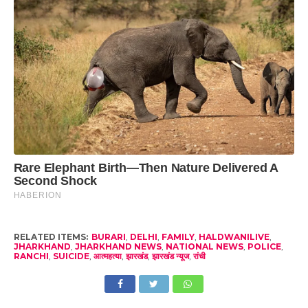
RELATED ITEMS:
BURARI
,
DELHI
,
FAMILY
,
HALDWANILIVE
,
JHARKHAND
,
JHARKHAND NEWS
,
NATIONAL NEWS
,
POLICE
,
RANCHI
,
SUICIDE
,
आत्महत्या
,
झारखंड
,
झारखंड न्यूज
,
रांची