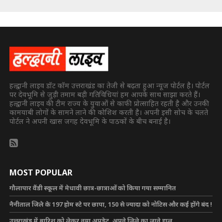
हल्द्वानी लाइव डॉट कॉम उत्तराखंड का तेजी से बढ़ता हुआ न्यूज पोर्टल है। पोर्टल
पर देवभूमि से जुड़ी तमाम बड़ी गतिविधियां हम आपके साथ साझा करते हैं।
हल्द्वानी लाइव की टीम राज्य के युवाओं से काफी प्रोत्साहित रहती है और उनकी
कामयाबी लोगों के सामने लाने की कोशिश करती है। अपनी इसी सोच के चलते
पोर्टल ने अपनी खास जगह देवभूमि के पाठकों के बीच बनाई है।
MOST POPULAR
गौलापार वैंडी स्कूल में मेधावी छात्र-छात्राओं को किया गया सम्मानित
नैनीताल जिले के 197 होम स्टे पर छापा, 150 से ज्यादा को नोटिस और कई होंगे बंद !
उत्तराखंड में बारिश को लेकर नया अपडेट, अपने जिले का जाने हाल