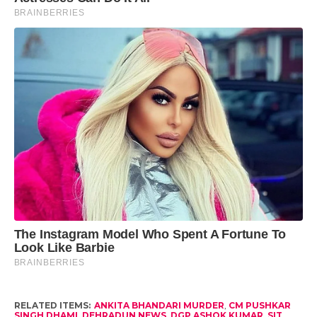
RELATED ITEMS:
ANKITA BHANDARI MURDER
,
CM PUSHKAR
SINGH DHAMI
,
DEHRADUN NEWS
,
DGP ASHOK KUMAR
,
SIT