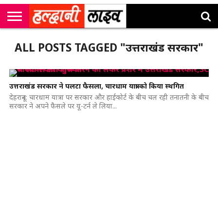
राष्ट्रीय
सी
उत्तराखंड
खेल
मनोरंजन
सम्पादकीय
जॉब
ALL POSTS TAGGED "उत्तराखंड सरकार"
एम
न्यूज़
अलर्ट्स
कॉर्नर
उत्तराखंड सरकार ने पलटा फैसला, चारधाम यात्रा को किया स्थगित
देहरादून: चारधाम यात्रा पर सरकार और हाईकोर्ट के बीच चल रही तनातनी के बीच
सरकार ने अपने फैसले पर यू-टर्न ले लिया...