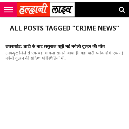
राष्ट्रीय
सी
उत्तराखंड
खेल
मनोरंजन
सम्पादकीय
जॉब
ALL POSTS TAGGED "CRIME NEWS"
एम
न्यूज़
अलर्ट्स
कॉर्नर
उत्तराखंड: शादी के बाद ससुराल पहुंची नई नवेली दुल्हन की मौत
टनकपुर: जिले से एक बड़ा मामला सामने आया है। यहां पाटी ब्लॉक क्षेत्र में एक नई
नवेली दुल्हन की संदिग्ध परिस्थितियों में...