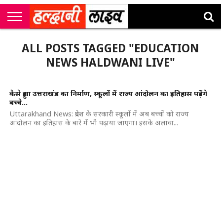
राष्ट्रीय
सी
उत्तराखंड
खेल
मनोरंजन
सम्पादकीय
जॉब
ALL POSTS TAGGED "EDUCATION
एम
न्यूज़
अलर्ट्स
कॉर्नर
NEWS HALDWANI LIVE"
कैसे हुआ उत्तराखंड का निर्माण, स्कूलों में राज्य आंदोलन का इतिहास पढ़ेंगे
बच्चे…
Uttarakhand News: प्रदेश के सरकारी स्कूलों में अब बच्चों को राज्य
आंदोलन का इतिहास के बारे में भी पढ़ाया जाएगा। इसके अलावा...