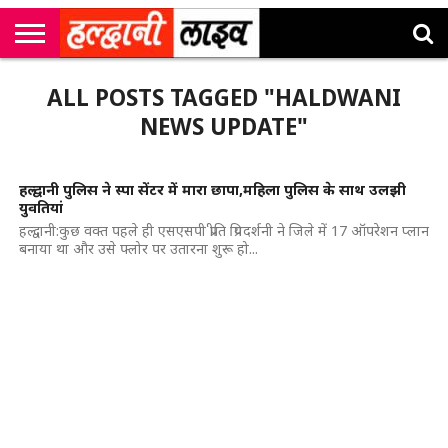
राष्ट्रीय
सी
उत्तराखंड
खेल
मनोरंजन
सम्पादकीय
जॉब
ALL POSTS TAGGED "HALDWANI
एम
न्यूज़
अलर्ट्स
कॉर्नर
NEWS UPDATE"
हल्द्वानी पुलिस ने स्पा सेंटर में मारा छापा,महिला पुलिस के साथ उलझी
युवतियां
हल्द्वानी:कुछ वक्त पहले ही एसएसपी प्रीति प्रियदर्शनी ने जिले में 17 ऑपरेशन प्लान
बनाया था और उसे फ्लोर पर उतारना शुरू हो...