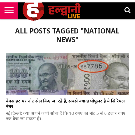
राष्ट्रीय
सी
उत्तराखंड
खेल
मनोरंजन
सम्पादकीय
जॉब
ALL POSTS TAGGED "NATIONAL
एम
न्यूज़
अलर्ट्स
कॉर्नर
NEWS"
वेबसाइट पर नोट सेल किए जा रहे हैं, सबसे ज्यादा पोपूलर है ये सिरियल
नंबर
नई दिल्ली: क्या आपने कभी सोचा है कि 10 रुपए का नोट 5 से 6 हजार रुपए
तक बेचा जा सकता है।...