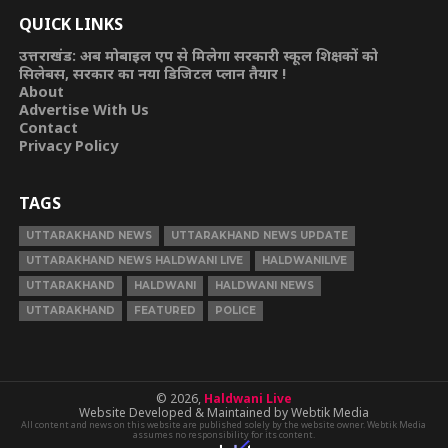
QUICK LINKS
उत्तराखंड: अब मोबाइल एप से मिलेगा सरकारी स्कूल शिक्षकों को
सिलेबस, सरकार का नया डिजिटल प्लान तैयार !
About
Advertise With Us
Contact
Privacy Policy
TAGS
UTTARAKHAND NEWS
UTTARAKHAND NEWS UPDATE
UTTARAKHAND NEWS HALDWANI LIVE
HALDWANILIVE
UTTARAKHAND
HALDWANI
HALDWANI NEWS
UTTARAKHAND
FEATURED
POLICE
© 2026,
Haldwani Live
Website Developed & Maintained by Webtik Media
All content and news on this website are published solely by the website owner. Webtik Media
assumes no responsibility for its content.