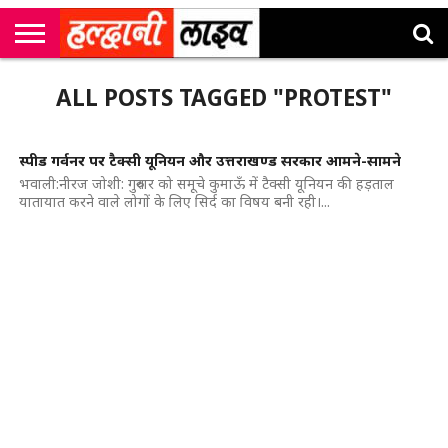
राष्ट्रीय
सी
उत्तराखंड
खेल
मनोरंजन
सम्पादकीय
जॉब
ALL POSTS TAGGED "PROTEST"
एम
न्यूज़
अलर्ट्स
कॉर्नर
स्पीड गर्वनर पर टैक्सी यूनियन और उत्तराखण्ड सरकार आमने-सामने
भवाली:नीरज जोशी: गुरुवार को समूचे कुमाऊँ में टैक्सी यूनियन की हड़ताल
यातायात करने वाले लोगों के लिए सिर्द का विषय बनी रही।...