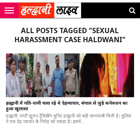
राष्ट्रीय
सी
उत्तराखंड
खेल
मनोरंजन
सम्पादकीय
जॉब
ALL POSTS TAGGED "SEXUAL
एम
न्यूज़
अलर्ट्स
कॉर्नर
HARASSMENT CASE HALDWANI"
हल्द्वानी में पति-पत्नी चला रहे थे देहव्यापार, बंगाल से जुड़े कनेक्शन का
हुआ खुलासा
हल्द्वानी: एण्टी ह्यूमन ट्रैफिकिंग यूनिट हल्द्वानी को बड़ी कामयाबी मिली है। पुलिस
ने एक देह व्यापार के गिरोह को पकड़ा है। इसमें...