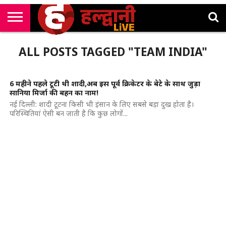
राष्ट्रीय
सी
उत्तराखंड
खेल
मनोरंजन
सम्पादकीय
जॉब
ALL POSTS TAGGED "TEAM INDIA"
एम
न्यूज़
अलर्ट्स
कॉर्नर
6 महीने पहले टूटी थी शादी,अब इस पूर्व क्रिकेटर के बेटे के साथ जुड़ा
सानिया मिर्जा की बहन का नाम!
नई दिल्ली: शादी टूटना किसी भी इंसान के लिए सबसे बड़ा दुख होता है।
परिस्थितियां ऐसी बन जाती है कि कुछ लोगों...