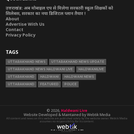
उत्तराखंड: अब मोबाइल एप से मिलेगा सरकारी स्कूल शिक्षकों को
सिलेबस, सरकार का नया डिजिटल प्लान तैयार !
About
Advertise With Us
Contact
Privacy Policy
TAGS
UTTARAKHAND NEWS
UTTARAKHAND NEWS UPDATE
UTTARAKHAND NEWS HALDWANI LIVE
HALDWANILIVE
UTTARAKHAND
HALDWANI
HALDWANI NEWS
UTTARAKHAND
FEATURED
POLICE
© 2026,
Haldwani Live
Website Developed & Maintained by Webtik Media
All content and news on this website are published solely by the website owner. Webtik Media
assumes no responsibility for its content.