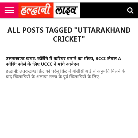
राष्ट्रीय
सी
उत्तराखंड
खेल
मनोरंजन
सम्पादकीय
जॉब
ALL POSTS TAGGED "UTTARAKHAND
एम
न्यूज़
अलर्ट्स
कॉर्नर
CRICKET"
उत्तराखण्ड खबर: कोचिंग में करियर बनाने का मौका, BCCI लेवल A
कोचिंग कोर्स के लिए UCCC ने मांगे आवेदन
हल्द्वानी: उत्तराखण्ड क्रिकेट को घरेलू क्रिकेट में बीसीसीआई से अनुमति मिलने के
बाद खिलाड़ियों के अलावा राज्य के पूर्व खिलाड़ियों के लिए...