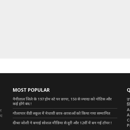
MOST POPULAR
Q
नैनीताल जिले के 197 होम स्टे पर छापा, 150 से ज्यादा को नोटिस और
उ
कई होंगे बंद !
स
A
टल
गौलापार वैंडी स्कूल में मेधावी छात्र-छात्राओं को किया गया सम्मानित
A
ाथ
C
दीश्रा जोशी ने बनाई सोशल मीडिया से दूरी और 12वीं में बन गई टॉपर !
P