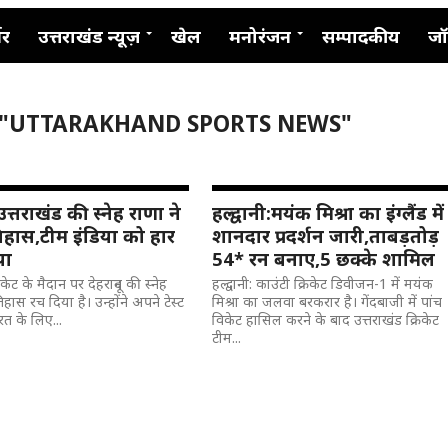
नर
उत्तराखंड न्यूज़
खेल
मनोरंजन
सम्पादकीय
जॉ
 "UTTARAKHAND SPORTS NEWS"
ें उत्तराखंड की स्नेह राणा ने
हल्द्वानी:मयंक मिश्रा का इंग्लैंड में
िहास,टीम इंडिया को हार
शानदार प्रदर्शन जारी,ताबड़तोड़
या
54* रन बनाए,5 छक्के शामिल
्रिकेट के मैदान पर देहरादून की स्नेह
हल्द्वानी: काउंटी क्रिकेट डिवीजन-1 में मयंक
िहास रच दिया है। उन्होंने अपने टेस्ट
मिश्रा का जलवा बरकरार है। गेंदबाजी में पांच
भारत के लिए...
विकेट हासिल करने के बाद उत्तराखंड क्रिकेट
टीम...