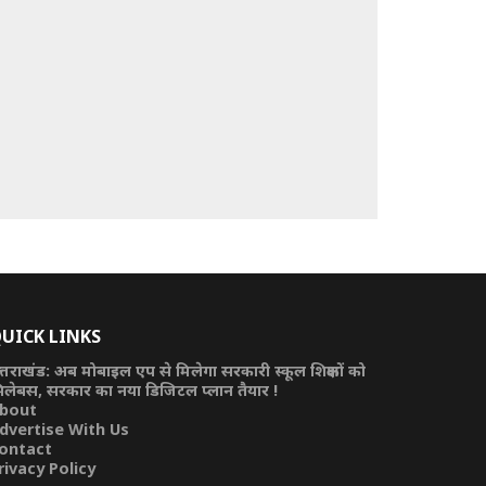
UICK LINKS
त्तराखंड: अब मोबाइल एप से मिलेगा सरकारी स्कूल शिक्षकों को
िलेबस, सरकार का नया डिजिटल प्लान तैयार !
bout
dvertise With Us
ontact
rivacy Policy