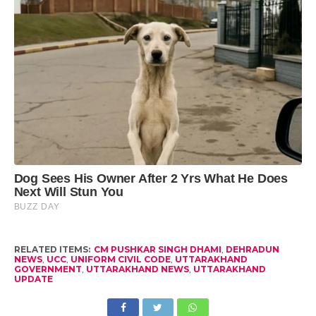
RELATED ITEMS:
CM PUSHKAR SINGH DHAMI
,
DEHRADUN
NEWS
,
UCC
,
UNIFORM CIVIL CODE
,
UTTARAKHAND
GOVERNMENT
,
UTTARAKHAND NEWS
,
UTTARAKHAND
UPDATE