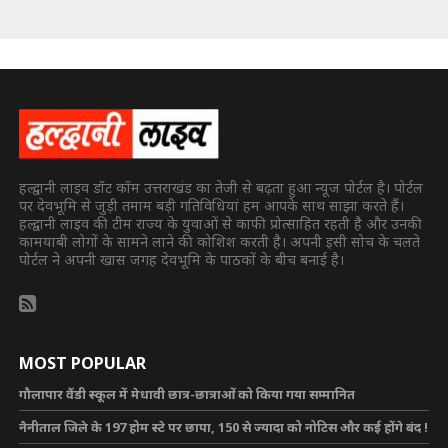
हल्द्वानी लाइव डॉट कॉम उत्तराखंड का तेजी से बढ़ता हुआ न्यूज पोर्टल है। पोर्टल
पर देवभूमि से जुड़ी तमाम बड़ी गतिविधियां हम आपके साथ साझा करते हैं।
हल्द्वानी लाइव की टीम राज्य के युवाओं से काफी प्रोत्साहित रहती है और उनकी
कामयाबी लोगों के सामने लाने की कोशिश करती है। अपनी इसी सोच के चलते
पोर्टल ने अपनी खास जगह देवभूमि के पाठकों के बीच बनाई है।
MOST POPULAR
गौलापार वैंडी स्कूल में मेधावी छात्र-छात्राओं को किया गया सम्मानित
नैनीताल जिले के 197 होम स्टे पर छापा, 150 से ज्यादा को नोटिस और कई होंगे बंद !