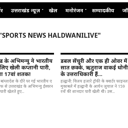
नर
उत्तराखंड न्यूज़
खेल
मनोरंजन
सम्पादकीय
जॉ
 "SPORTS NEWS HALDWANILIVE"
ंड के अभिमन्यु ने भारतीय
डबल सेंचुरी और एक ही ओवर में
लिए खेली कप्तानी पारी,
सात छक्के, ऋतुराज वाकई धोन
या 17वां शतक!
के उत्तराधिकारी हैं…
 बांग्लादेश के दौरे पर गई भारतीय ए
हल्द्वानी: विजय हजारे ट्रॉफी के क्वार्टर फाइनल
फ से उत्तराखंड के अभिमन्यु ईश्वरन
मुकाबले में हल्द्वानी के आर्यन जुयाल ने 159
पारी खेलते हुए...
रनों की शानदार पारी खेली थी। उस...