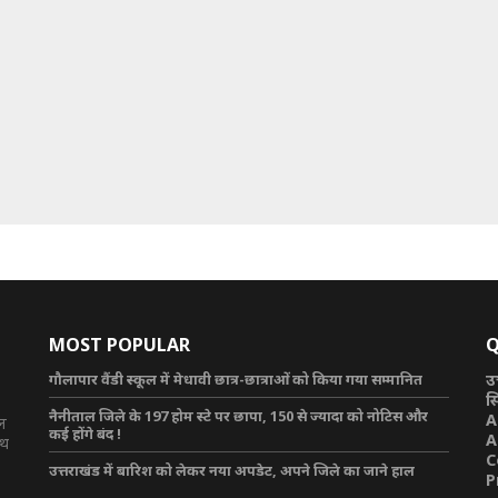
MOST POPULAR
Q
गौलापार वैंडी स्कूल में मेधावी छात्र-छात्राओं को किया गया सम्मानित
उ
स
नैनीताल जिले के 197 होम स्टे पर छापा, 150 से ज्यादा को नोटिस और
A
टल
कई होंगे बंद !
A
ाथ
C
उत्तराखंड में बारिश को लेकर नया अपडेट, अपने जिले का जाने हाल
P