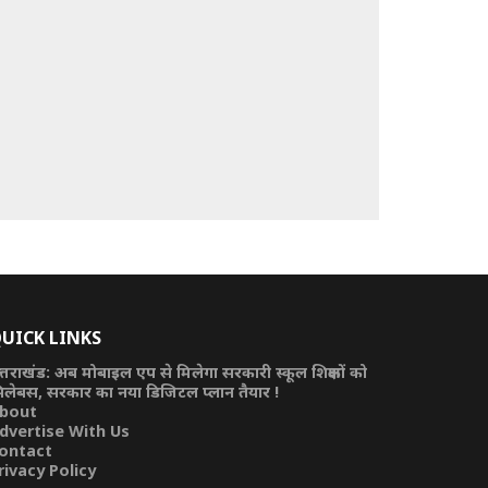
UICK LINKS
त्तराखंड: अब मोबाइल एप से मिलेगा सरकारी स्कूल शिक्षकों को
िलेबस, सरकार का नया डिजिटल प्लान तैयार !
bout
dvertise With Us
ontact
rivacy Policy