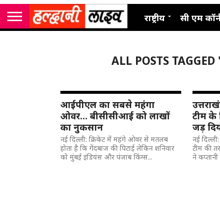
राष्ट्रीय
सी एम कॉर्
ALL POSTS TAGGED
आईपीएल का सबसे महंगा
उत्तराख
ओवर… बीसीसीआई को लाखों
टीम के 
का नुकसान
जड़ दि
नई दिल्ली: क्रिकेट में महंगे ओवर से मतलब
नई दिल्ली:
होता है कि गेंदबाज की पिटाई लेकिन शनिवार
टीम की तर
को मुंबई इंडियंस और पंजाब किंग्स...
ने कप्तानी 