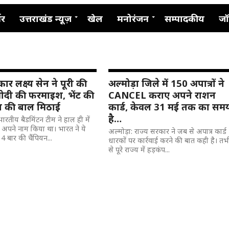
नर
उत्तराखंड न्यूज़
खेल
मनोरंजन
सम्पादकीय
जॉ
 लक्ष्य सेन ने पूरी की
अल्मोड़ा जिले में 150 अपात्रों ने
ोदी की फरमाइश, भेंट की
CANCEL कराए अपने राशन
़ा की बाल मिठाई
कार्ड, केवल 31 मई तक का सम
है…
भारतीय बैडमिंटन टीम ने हाल ही में
पने नाम किया था। भारत ने ये
अल्मोड़ा: राज्य सरकार ने जब से अपात्र कार्ड
4 बार की चैंपियन...
धारकों पर कार्रवाई करने की बात कही है। तभ
से पूरे राज्य में हड़कंप...