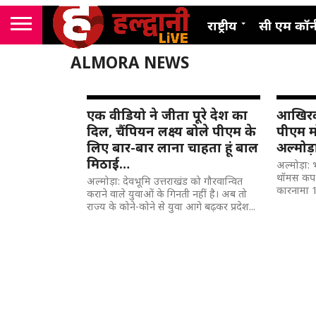
राष्ट्रीय
सी एम कॉर्
ALMORA NEWS
एक वीडियो ने जीता पूरे देश का
आखिरकार
दिल, चैंपियन लक्ष्य बोले पीएम के
पीएम म
लिए बार-बार लाना चाहता हूं बाल
अल्मोड
मिठाई…
अल्मोड़ा: 
थॉमस कप अ
अल्मोड़ा: देवभूमि उत्तराखंड को गौरवान्वित
कारनामा 1
कराने वाले युवाओं के गिनती नहीं है। अब तो
राज्य के कोने-कोने से युवा आगे बढ़कर प्रदेश...