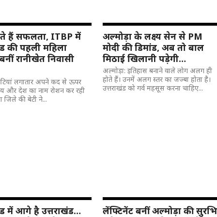
े हैं सफलता, ITBP में
अल्मोड़ा के लक्ष्य सेन से PM
खंड की पहली महिला
मोदी की डिमांड, अब तो बाल
बनीं रानीखेत निवासी
मिठाई खिलानी पड़ेगी…
अल्मोड़ा: इतिहास बनाने वाले लोग अलग ही
होते हैं। उनमें अलग स्तर का जज्बा होता है।
बेटियां लगातार अपने कद से ऊपर
उत्तराखंड को गर्व महसूस करना चाहिए...
्य और देश का नाम रोशन कर रही
़ा जिले की बेटी ने...
ड में आगे है उत्तराखंड…
लेंफ्टिनेंट बनीं अल्मोड़ा की सुरभ