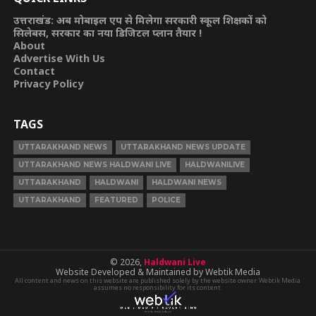
उत्तराखंड: अब मोबाइल एप से मिलेगा सरकारी स्कूल शिक्षकों को
सिलेबस, सरकार का नया डिजिटल प्लान तैयार !
About
Advertise With Us
Contact
Privacy Policy
TAGS
UTTARAKHAND NEWS
UTTARAKHAND NEWS UPDATE
UTTARAKHAND NEWS HALDWANI LIVE
HALDWANILIVE
UTTARAKHAND
HALDWANI
HALDWANI NEWS
UTTARAKHAND
FEATURED
POLICE
© 2026,
Haldwani Live
Website Developed & Maintained by Webtik Media
All content and news on this website are published solely by the website owner. Webtik Media
assumes no responsibility for its content.