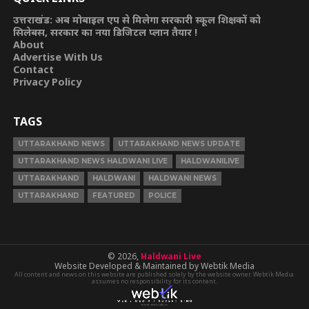
उत्तराखंड: अब मोबाइल एप से मिलेगा सरकारी स्कूल शिक्षकों को
सिलेबस, सरकार का नया डिजिटल प्लान तैयार !
About
Advertise With Us
Contact
Privacy Policy
TAGS
UTTARAKHAND NEWS
UTTARAKHAND NEWS UPDATE
UTTARAKHAND NEWS HALDWANI LIVE
HALDWANILIVE
UTTARAKHAND
HALDWANI
HALDWANI NEWS
UTTARAKHAND
FEATURED
POLICE
© 2026,
Haldwani Live
Website Developed & Maintained by Webtik Media
All content and news on this website are published solely by the website owner. Webtik Media
assumes no responsibility for its content.