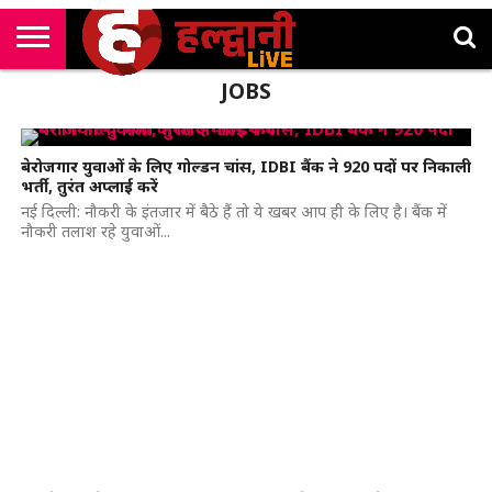
राष्ट्रीय
JOBS
सी
उत्तराखंड
खेल
मनोरंजन
सम्पादकीय
जॉब
एम
न्यूज़
अलर्ट्स
कॉर्नर
बेरोजगार युवाओं के लिए गोल्डन चांस, IDBI बैंक ने 920 पदों पर निकाली
भर्ती, तुरंत अप्लाई करें
नई दिल्ली: नौकरी के इंतजार में बैठे हैं तो ये खबर आप ही के लिए है। बैंक में
नौकरी तलाश रहे युवाओं...