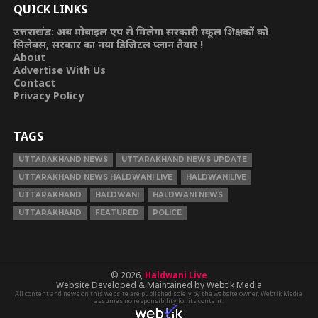
QUICK LINKS
उत्तराखंड: अब मोबाइल एप से मिलेगा सरकारी स्कूल शिक्षकों को
सिलेबस, सरकार का नया डिजिटल प्लान तैयार !
About
Advertise With Us
Contact
Privacy Policy
TAGS
UTTARAKHAND NEWS
UTTARAKHAND NEWS UPDATE
UTTARAKHAND NEWS HALDWANI LIVE
HALDWANILIVE
UTTARAKHAND
HALDWANI
HALDWANI NEWS
UTTARAKHAND
FEATURED
POLICE
© 2026,
Haldwani Live
Website Developed & Maintained by Webtik Media
All content and news on this website are published solely by the website owner. Webtik Media
assumes no responsibility for its content.