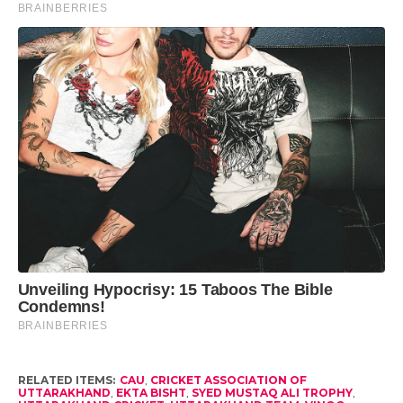
RELATED ITEMS:
CAU
,
CRICKET ASSOCIATION OF
UTTARAKHAND
,
EKTA BISHT
,
SYED MUSTAQ ALI TROPHY
,