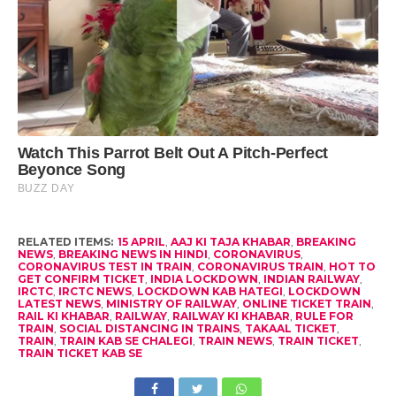
RELATED ITEMS:
15 APRIL
,
AAJ KI TAJA KHABAR
,
BREAKING
NEWS
,
BREAKING NEWS IN HINDI
,
CORONAVIRUS
,
CORONAVIRUS TEST IN TRAIN
,
CORONAVIRUS TRAIN
,
HOT TO
GET CONFIRM TICKET
,
INDIA LOCKDOWN
,
INDIAN RAILWAY
,
IRCTC
,
IRCTC NEWS
,
LOCKDOWN KAB HATEGI
,
LOCKDOWN
LATEST NEWS
,
MINISTRY OF RAILWAY
,
ONLINE TICKET TRAIN
,
RAIL KI KHABAR
,
RAILWAY
,
RAILWAY KI KHABAR
,
RULE FOR
TRAIN
,
SOCIAL DISTANCING IN TRAINS
,
TAKAAL TICKET
,
TRAIN
,
TRAIN KAB SE CHALEGI
,
TRAIN NEWS
,
TRAIN TICKET
,
TRAIN TICKET KAB SE