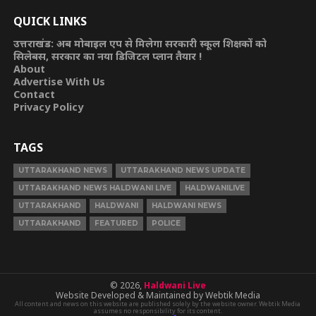
QUICK LINKS
उत्तराखंड: अब मोबाइल एप से मिलेगा सरकारी स्कूल शिक्षकों को
सिलेबस, सरकार का नया डिजिटल प्लान तैयार !
About
Advertise With Us
Contact
Privacy Policy
TAGS
UTTARAKHAND NEWS
UTTARAKHAND NEWS UPDATE
UTTARAKHAND NEWS HALDWANI LIVE
HALDWANILIVE
UTTARAKHAND
HALDWANI
HALDWANI NEWS
UTTARAKHAND
FEATURED
POLICE
© 2026,
Haldwani Live
Website Developed & Maintained by Webtik Media
All content and news on this website are published solely by the website owner. Webtik Media
assumes no responsibility for its content.