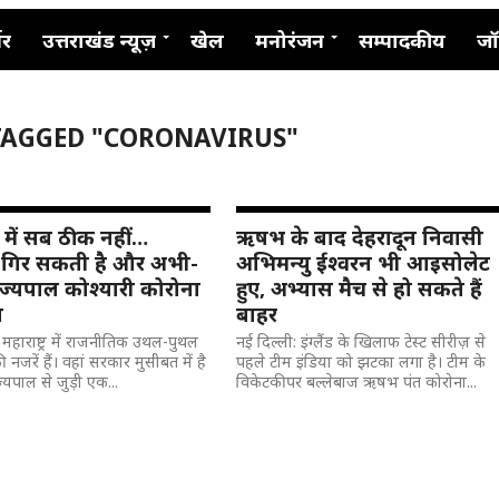
नर
उत्तराखंड न्यूज़
खेल
मनोरंजन
सम्पादकीय
जॉ
TAGGED "CORONAVIRUS"
्र में सब ठीक नहीं…
ऋषभ के बाद देहरादून निवासी
गिर सकती है और अभी-
अभिमन्यु ईश्वरन भी आइसोलेट
ज्यपाल कोश्यारी कोरोना
हुए, अभ्यास मैच से हो सकते हैं
त
बाहर
 महाराष्ट्र में राजनीतिक उथल-पुथल
नई दिल्ली: इंग्लैंड के खिलाफ टेस्ट सीरीज़ से
नजरें हैं। वहां सरकार मुसीबत में है
पहले टीम इंडिया को झटका लगा है। टीम के
्यपाल से जुड़ी एक...
विकेटकीपर बल्लेबाज ऋषभ पंत कोरोना...