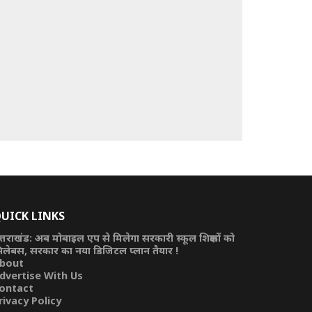
UICK LINKS
त्तराखंड: अब मोबाइल एप से मिलेगा सरकारी स्कूल शिक्षकों को
िलेबस, सरकार का नया डिजिटल प्लान तैयार !
bout
dvertise With Us
ontact
rivacy Policy