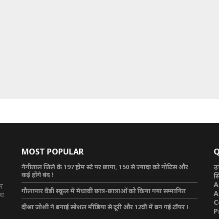
MOST POPULAR
Q
नैनीताल जिले के 197 होम स्टे पर छापा, 150 से ज्यादा को नोटिस और
उ
कई होंगे बंद !
स
A
टल
गौलापार वैंडी स्कूल में मेधावी छात्र-छात्राओं को किया गया सम्मानित
A
ाथ
C
दीश्रा जोशी ने बनाई सोशल मीडिया से दूरी और 12वीं में बन गई टॉपर !
P