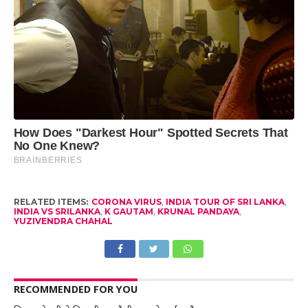
RELATED ITEMS:
CORONA VIRUS
,
INDIA TOUR OF SRI LANKA
,
INDIA VS SRILANKA
,
K GAUTAM
,
KRUNAL PANDAYA
,
YUZIVENDRA CHAHAL
RECOMMENDED FOR YOU