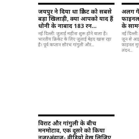
जयपुर ने दिया था क्रिकेट को सबसे
अलग गे
बड़ा खिलाड़ी, क्या आपको याद हैं
फाइनल,
धोनी के नाबाद 183 रन…
के सामन
नई दिल्ली: जुलाई महीना शुरू होने वाला है।
नई दिल्ली
भारतीय क्रिकेट के लिए जुलाई बेहद खास रहा
जून से आईस
है। पूर्व कप्तान सौरभ गांगुली और...
फाइनल मु
लंदन...
विराट और गांगुली के बीच
मनमोटाव, एक दूसरे को किया
नजरअंदाज- वीडियो देख लिजिए