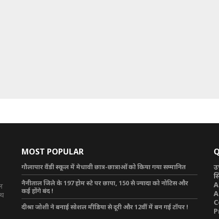
MOST POPULAR
Q
गौलापार वैंडी स्कूल में मेधावी छात्र-छात्राओं को किया गया सम्मानित
उ
स
नैनीताल जिले के 197 होम स्टे पर छापा, 150 से ज्यादा को नोटिस और
A
टल
कई होंगे बंद !
A
ाथ
C
दीश्रा जोशी ने बनाई सोशल मीडिया से दूरी और 12वीं में बन गई टॉपर !
P