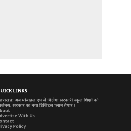
UICK LINKS
त्तराखंड: अब मोबाइल एप से मिलेगा सरकारी स्कूल शिक्षकों को
िलेबस, सरकार का नया डिजिटल प्लान तैयार !
bout
dvertise With Us
ontact
rivacy Policy