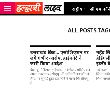
राष्ट्रीय
सी एम कॉर्
ALL POSTS TAG
उत्तराखंड क्रिकेट… एसोशिएशन पर
महेंद्र
लगे गंभीर आरोप, हाईकोर्ट ने
हेडिंगली
जारी किया आदेश
इंग्लैंड
देहरादून: नैनीताल हाईकोर्ट ने क्रिकेट एसोसिएशन
नई दिल्ली
आफ उत्तराखंड (सीएयू) में अनियमितताओं को
लिए काफी 
PIL पर सुनाई हुई। हाईकोर्ट ने माना कि सीएयू
विश्व जगत क्
में...