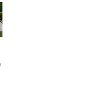
े
ाम
।