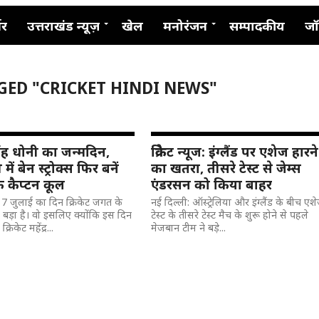
नर
उत्तराखंड न्यूज़
खेल
मनोरंजन
सम्पादकीय
जॉ
GED "CRICKET HINDI NEWS"
 सिंह धोनी का जन्मदिन,
क्रिकेट न्यूज: इंग्लैंड पर एशेज हारने
 में बेन स्ट्रोक्स फिर बनें
का खतरा, तीसरे टेस्ट से जेम्स
 के कैप्टन कूल
एंडरसन को किया बाहर
: 7 जुलाई का दिन क्रिकेट जगत के
नई दिल्ली: ऑस्ट्रेलिया और इंग्लैंड के बीच एश
बड़ा है। वो इसलिए क्योंकि इस दिन
टेस्ट के तीसरे टेस्ट मैच के शुरू होने से पहले
रिकेट महेंद्र...
मेजबान टीम ने बड़े...