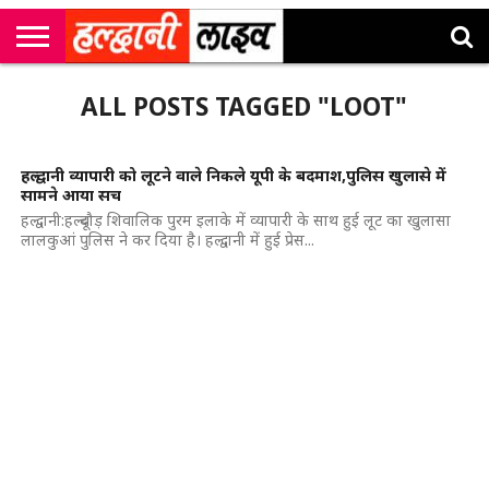
राष्ट्रीय
सी
उत्तराखंड
खेल
मनोरंजन
सम्पादकीय
जॉब
ALL POSTS TAGGED "LOOT"
एम
न्यूज़
अलर्ट्स
कॉर्नर
हल्द्वानी व्यापारी को लूटने वाले निकले यूपी के बदमाश,पुलिस खुलासे में
सामने आया सच
हल्द्वानी:हल्दूचौड़ शिवालिक पुरम इलाके में व्यापारी के साथ हुई लूट का खुलासा
लालकुआं पुलिस ने कर दिया है। हल्द्वानी में हुई प्रेस...