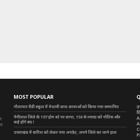
MOST POPULAR
Q
गौलापार वैंडी स्कूल में मेधावी छात्र-छात्राओं को किया गया सम्मानित
उ
स
नैनीताल जिले के 197 होम स्टे पर छापा, 150 से ज्यादा को नोटिस और
A
टल
कई होंगे बंद !
A
ाथ
C
उत्तराखंड में बारिश को लेकर नया अपडेट, अपने जिले का जाने हाल
P