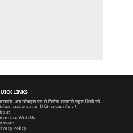
UICK LINKS
त्तराखंड: अब मोबाइल एप से मिलेगा सरकारी स्कूल शिक्षकों को
िलेबस, सरकार का नया डिजिटल प्लान तैयार !
bout
dvertise With Us
ontact
rivacy Policy