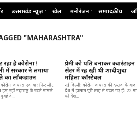
नर
उत्तराखंड न्यूज़
खेल
मनोरंजन
सम्पादकीय
जॉ
TAGGED "MAHARASHTRA"
ट रहा है कोरोना !
प्रेमी को पति बनाकर क्वारंटाइन
ी में सरकार ने लगाया
सेंटर में रह रही थी शादीशुदा
ते का लॉकडाउन
महिला कॉंस्टेबल
: कोरोना वायरस एक बार फिर लौट
नई दिल्ली: कोरोना वायरस की दस्तक के बाद 
 हम नहीं महाराष्ट्र के बढ़ते मामले
देश में हालात पूरी तरह से बदल गए हैं। 22 मार
मुंबई के...
को देश...