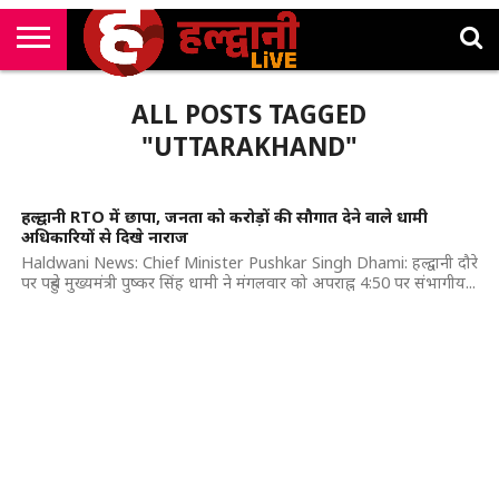
राष्ट्रीय
सी
उत्तराखंड
खेल
मनोरंजन
सम्पादकीय
जॉब
ALL POSTS TAGGED
एम
न्यूज़
अलर्ट्स
कॉर्नर
"UTTARAKHAND"
हल्द्वानी RTO में छापा, जनता को करोड़ों की सौगात देने वाले धामी
अधिकारियों से दिखे नाराज
Haldwani News: Chief Minister Pushkar Singh Dhami: हल्द्वानी दौरे
पर पहुंचे मुख्यमंत्री पुष्कर सिंह धामी ने मंगलवार को अपराह्न 4:50 पर संभागीय...