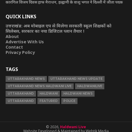
कारगिल विजय दिवस हाफ मैराथन, हल्द्वानी के वाशु भगत ने दिल्ली में जीता पदक
QUICK LINKS
उत्तराखंड: अब मोबाइल एप से मिलेगा सरकारी स्कूल शिक्षकों को
सिलेबस, सरकार का नया डिजिटल प्लान तैयार !
About
Advertise With Us
Contact
Privacy Policy
TAGS
UTTARAKHAND NEWS
UTTARAKHAND NEWS UPDATE
UTTARAKHAND NEWS HALDWANI LIVE
HALDWANILIVE
UTTARAKHAND
HALDWANI
HALDWANI NEWS
UTTARAKHAND
FEATURED
POLICE
© 2026,
Haldwani Live
Website Developed & Maintained by Webtik Media