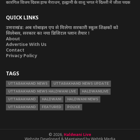
कारगिल विजय दिवस हाफ मैराथन, हल्द्वानी के वाशु भगत ने दिल्ली में जीता पदक
QUICK LINKS
उत्तराखंड: अब मोबाइल एप से मिलेगा सरकारी स्कूल शिक्षकों को
सिलेबस, सरकार का नया डिजिटल प्लान तैयार !
About
Advertise With Us
Contact
Privacy Policy
TAGS
UTTARAKHAND NEWS
UTTARAKHAND NEWS UPDATE
UTTARAKHAND NEWS HALDWANI LIVE
HALDWANILIVE
UTTARAKHAND
HALDWANI
HALDWANI NEWS
UTTARAKHAND
FEATURED
POLICE
© 2026,
Haldwani Live
Website Developed & Maintained by Webtik Media