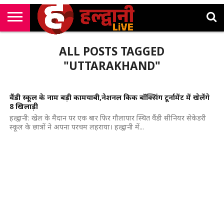
राष्ट्रीय
सी
उत्तराखंड
खेल
मनोरंजन
सम्पादकीय
जॉब
ALL POSTS TAGGED
एम
न्यूज़
अलर्ट्स
कॉर्नर
"UTTARAKHAND"
वैंडी स्कूल के नाम बड़ी कामयाबी,नेशनल किक बॉक्सिंग टूर्नामेंट में खेलेंगे
8 खिलाड़ी
हल्द्वानी: खेल के मैदान पर एक बार फिर गौलापार स्थित वैंडी सीनियर सेकेडरी
स्कूल के छात्रों ने अपना परचम लहराया। हल्द्वानी में...