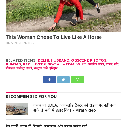
RELATED ITEMS:
DELHI
,
HUSBAND
,
OBSCENE PHOTOS
,
PUNJAB
,
RAGHUVEER
,
SOCIAL MEDIA
,
WIFE
,
अश्लील फोटो
,
पंजाब
,
पति
,
मौबाइल
,
रानीपुर
,
शादी
,
ससुरार वाले
,
हरिद्वार
RECOMMENDED FOR YOU
गजब का IDEA, ओवरलोड ट्रैक्टर को सड़क पर नहीं चला
सके तो नदी में उतार दिया – Viral Video
रेल यात्री ध्यान दें, दिल्ली, लखनऊ और मथुरा समेत कई