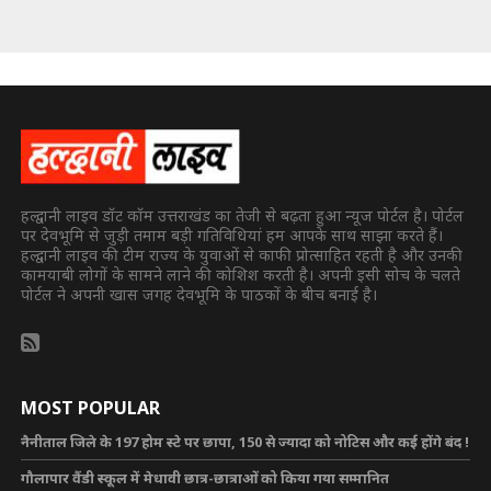
हल्द्वानी लाइव डॉट कॉम उत्तराखंड का तेजी से बढ़ता हुआ न्यूज पोर्टल है। पोर्टल
पर देवभूमि से जुड़ी तमाम बड़ी गतिविधियां हम आपके साथ साझा करते हैं।
हल्द्वानी लाइव की टीम राज्य के युवाओं से काफी प्रोत्साहित रहती है और उनकी
कामयाबी लोगों के सामने लाने की कोशिश करती है। अपनी इसी सोच के चलते
पोर्टल ने अपनी खास जगह देवभूमि के पाठकों के बीच बनाई है।
MOST POPULAR
नैनीताल जिले के 197 होम स्टे पर छापा, 150 से ज्यादा को नोटिस और कई होंगे बंद !
गौलापार वैंडी स्कूल में मेधावी छात्र-छात्राओं को किया गया सम्मानित