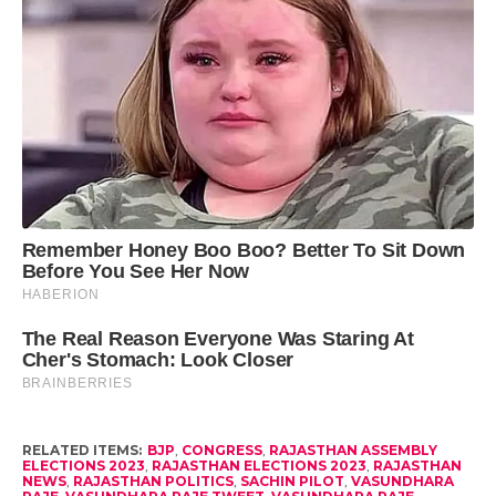
RELATED ITEMS:
BJP
,
CONGRESS
,
RAJASTHAN ASSEMBLY
ELECTIONS 2023
,
RAJASTHAN ELECTIONS 2023
,
RAJASTHAN
NEWS
,
RAJASTHAN POLITICS
,
SACHIN PILOT
,
VASUNDHARA