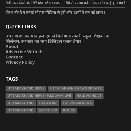
नैनीताल जिले के 197 होम स्टे पर छापा, 150 से ज्यादा को नोटिस और कई होंगे बंद !
दीश्रा जोशी ने बनाई सोशल मीडिया से दूरी और 12वीं में बन गई टॉपर !
QUICK LINKS
उत्तराखंड: अब मोबाइल एप से मिलेगा सरकारी स्कूल शिक्षकों को
सिलेबस, सरकार का नया डिजिटल प्लान तैयार !
About
Advertise With Us
Contact
Privacy Policy
TAGS
UTTARAKHAND NEWS
UTTARAKHAND NEWS UPDATE
UTTARAKHAND NEWS HALDWANI LIVE
HALDWANILIVE
UTTARAKHAND
HALDWANI
HALDWANI NEWS
UTTARAKHAND
FEATURED
POLICE