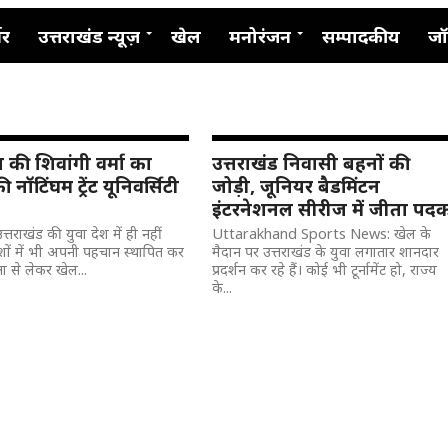
नर
उत्तराखंड न्यूज़
खेल
मनोरंजन
सम्पादकीय
जॉ
ा की शिवांगी वर्मा का
उत्तराखंड निवासी बहनों की
की नॉटिंघम ट्रेंट यूनिवर्सिटी
जोड़ी, जूनियर बैडमिंटन
इंटरनेशनल सीरीज में जीता पद
त्तराखंड की युवा देश में ही नहीं
Uttarakhand Sports News: खेल के
ेशों में भी अपनी पहचान स्थापित कर
मैदान पर उत्तराखंड के युवा लगातार शानदार
क्षा से लेकर खेल...
प्रदर्शन कर रहे हैं। कोई भी टूर्नामेंट हो, राज्य
के...