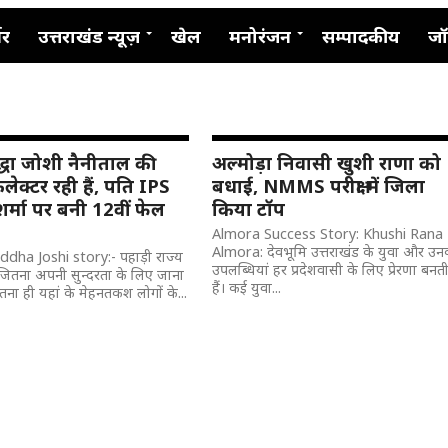
नर
उत्तराखंड न्यूज़
खेल
मनोरंजन
सम्पादकीय
जॉ
द्धा जोशी नैनीताल की
अल्मोड़ा निवासी खुशी राणा को
कलेक्टर रही हैं, पति IPS
बधाई, NMMS परीक्षा में जिला
र्मा पर बनी 12वीं फेल
किया टॉप
Almora Success Story: Khushi Rana
Almora: देवभूमि उत्तराखंड के युवा और उन
dha Joshi story:- पहाड़ी राज्य
उपलब्धियां हर प्रदेशवासी के लिए प्रेरणा बनत
 जितना अपनी सुन्दरता के लिए जाना
हैं। कई युवा...
तना ही यहां के मेहनतकश लोगों के...