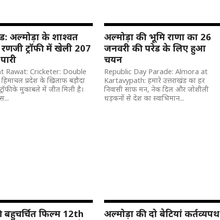
ंड: अल्मोड़ा के शाश्वत
अल्मोड़ा की भूमि राणा का 26
 रणजी ट्रॉफी में खेली 207
जनवरी की परेड के लिए हुआ
 पारी
चयन
 Rawat: Cricketer: Double
Republic Day Parade: Almora at
हिमाचल प्रदेश के खिलाफ बड़ौदा
Kartavypath: हमारे उत्तराखंड का हर
रॉफी के मुकाबले में जीत मिली है।
निवासी साफ मन, नेक दिल और जोशीली
स...
धड़कनों से देश का स्वाभिमान...
 बहुचर्चित फिल्म 12th
अल्मोड़ा की दो बेटियां कर्तव्यपथ