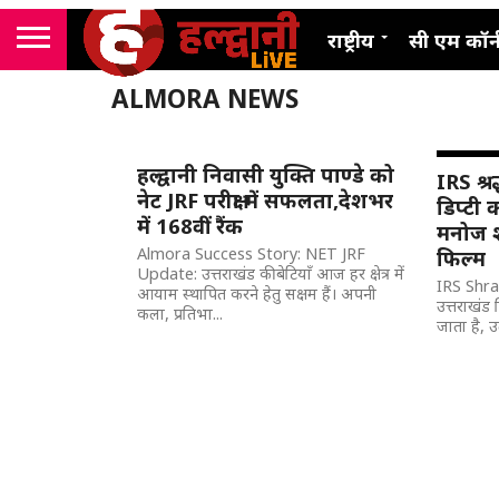
राष्ट्रीय
सी एम कॉर्
ALMORA NEWS
हल्द्वानी निवासी युक्ति पाण्डे को
IRS श्र
नेट JRF परीक्षा में सफलता,देशभर
डिप्टी 
में 168वीं रैंक
मनोज श
Almora Success Story: NET JRF
फिल्म
Update: उत्तराखंड की बेटियाँ आज हर क्षेत्र में
IRS Shrad
आयाम स्थापित करने हेतु सक्षम हैं। अपनी
उत्तराखंड
कला, प्रतिभा...
जाता है, उ