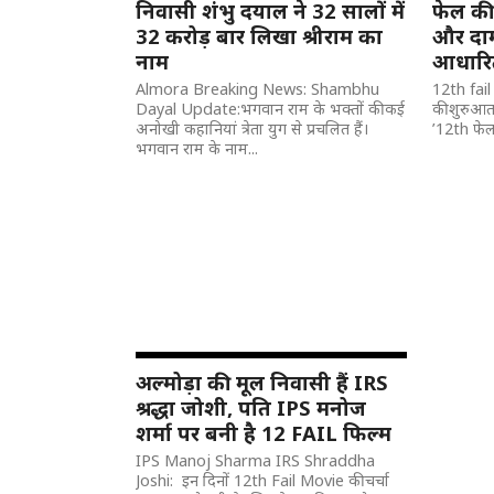
निवासी शंभु दयाल ने 32 सालों में
फेल की 
32 करोड़ बार लिखा श्रीराम का
और दाम
नाम
आधारित
Almora Breaking News: Shambhu
12th fai
Dayal Update:भगवान राम के भक्तों की कई
की शुरुआत 
अनोखी कहानियां त्रेता युग से प्रचलित हैं।
’12th फेल’
भगवान राम के नाम...
अल्मोड़ा की मूल निवासी हैं IRS
श्रद्धा जोशी, पति IPS मनोज
शर्मा पर बनी है 12 FAIL फिल्म
IPS Manoj Sharma IRS Shraddha
Joshi: इन दिनों 12th Fail Movie की चर्चा