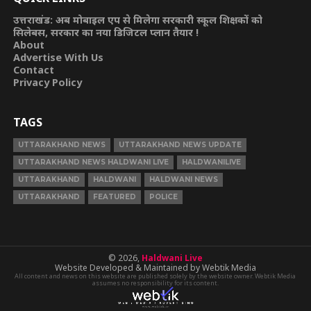
उत्तराखंड: अब मोबाइल एप से मिलेगा सरकारी स्कूल शिक्षकों को
सिलेबस, सरकार का नया डिजिटल प्लान तैयार !
About
Advertise With Us
Contact
Privacy Policy
TAGS
UTTARAKHAND NEWS
UTTARAKHAND NEWS UPDATE
UTTARAKHAND NEWS HALDWANI LIVE
HALDWANILIVE
UTTARAKHAND
HALDWANI
HALDWANI NEWS
UTTARAKHAND
FEATURED
POLICE
© 2026,
Haldwani Live
Website Developed & Maintained by Webtik Media
All content and news on this website are published solely by the website owner. Webtik Media
assumes no responsibility for its content.