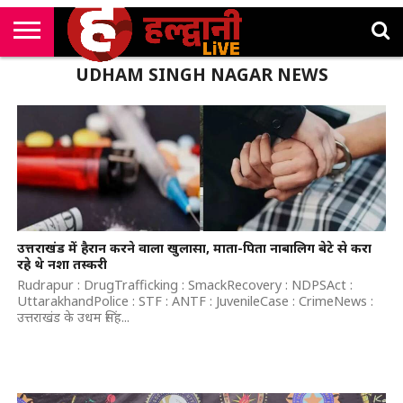
राष्ट्रीय
UDHAM SINGH NAGAR NEWS
सी
उत्तराखंड
खेल
मनोरंजन
सम्पादकीय
जॉब
एम
न्यूज़
अलर्ट्स
कॉर्नर
उत्तराखंड में हैरान करने वाला खुलासा, माता-पिता नाबालिग बेटे से करा
रहे थे नशा तस्करी
Rudrapur : DrugTrafficking : SmackRecovery : NDPSAct :
UttarakhandPolice : STF : ANTF : JuvenileCase : CrimeNews :
उत्तराखंड के उधम सिंह...