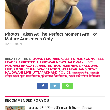
RELATED ITEMS:
DOWRY MURDER CASE
,
FORMER CONGRESS
LEADER ARRESTED
,
HARIDWAR NEWS HALDWANI LIVE
,
POONAM BHAGAT ARRESTED
,
ROORKEE NEWS HALDWANI
LIVE
,
ROORKEE RAILWAY STATION
,
UTTARAKHAND NEWS
HALDWANI LIVE
,
UTTARAKHAND POLICE
,
उत्तराखंड पुलिस
,
उत्तराखंड
हरिद्वार रुड़की
,
पूनम भगत गिरफ्तार
,
पूर्व कांग्रेस नेता गिरफ्तार
,
रुड़की रेलवे स्टेशन से गिरफ्तार
RECOMMENDED FOR YOU
अब घर बैठे देखिए चर्चित गढ़वाली फिल्म ‘निखण्यां