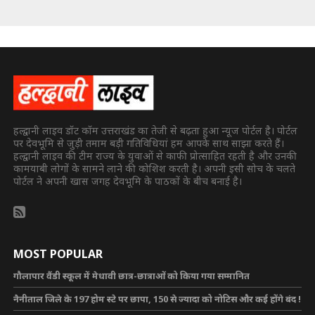
हल्द्वानी लाइव डॉट कॉम उत्तराखंड का तेजी से बढ़ता हुआ न्यूज पोर्टल है। पोर्टल
पर देवभूमि से जुड़ी तमाम बड़ी गतिविधियां हम आपके साथ साझा करते हैं।
हल्द्वानी लाइव की टीम राज्य के युवाओं से काफी प्रोत्साहित रहती है और उनकी
कामयाबी लोगों के सामने लाने की कोशिश करती है। अपनी इसी सोच के चलते
पोर्टल ने अपनी खास जगह देवभूमि के पाठकों के बीच बनाई है।
MOST POPULAR
गौलापार वैंडी स्कूल में मेधावी छात्र-छात्राओं को किया गया सम्मानित
नैनीताल जिले के 197 होम स्टे पर छापा, 150 से ज्यादा को नोटिस और कई होंगे बंद !