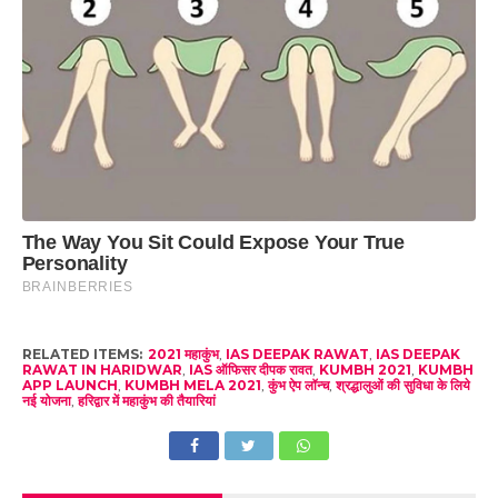
RELATED ITEMS:
2021 महाकुंभ
,
IAS DEEPAK RAWAT
,
IAS DEEPAK
RAWAT IN HARIDWAR
,
IAS ऑफिसर दीपक रावत
,
KUMBH 2021
,
KUMBH
APP LAUNCH
,
KUMBH MELA 2021
,
कुंभ ऐप लॉन्च
,
श्रद्धालुओं की सुविधा के लिये
नई योजना
,
हरिद्वार में महाकुंभ की तैयारियां