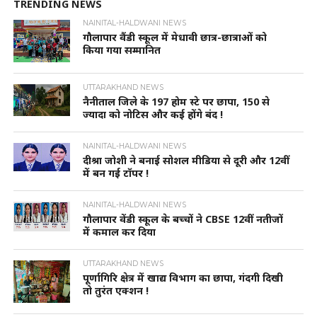
TRENDING NEWS
NAINITAL-HALDWANI NEWS
गौलापार वैंडी स्कूल में मेधावी छात्र-छात्राओं को
किया गया सम्मानित
UTTARAKHAND NEWS
नैनीताल जिले के 197 होम स्टे पर छापा, 150 से
ज्यादा को नोटिस और कई होंगे बंद !
NAINITAL-HALDWANI NEWS
दीश्रा जोशी ने बनाई सोशल मीडिया से दूरी और 12वीं
में बन गई टॉपर !
NAINITAL-HALDWANI NEWS
गौलापार वेंडी स्कूल के बच्चों ने CBSE 12वीं नतीजों
में कमाल कर दिया
UTTARAKHAND NEWS
पूर्णागिरि क्षेत्र में खाद्य विभाग का छापा, गंदगी दिखी
तो तुरंत एक्शन !