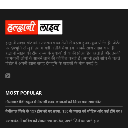
हल्द्वानी लाइव डॉट कॉम उत्तराखंड का तेजी से बढ़ता हुआ न्यूज पोर्टल है। पोर्टल
पर देवभूमि से जुड़ी तमाम बड़ी गतिविधियां हम आपके साथ साझा करते हैं।
हल्द्वानी लाइव की टीम राज्य के युवाओं से काफी प्रोत्साहित रहती है और उनकी
कामयाबी लोगों के सामने लाने की कोशिश करती है। अपनी इसी सोच के चलते
पोर्टल ने अपनी खास जगह देवभूमि के पाठकों के बीच बनाई है।
MOST POPULAR
गौलापार वैंडी स्कूल में मेधावी छात्र-छात्राओं को किया गया सम्मानित
नैनीताल जिले के 197 होम स्टे पर छापा, 150 से ज्यादा को नोटिस और कई होंगे बंद !
उत्तराखंड में बारिश को लेकर नया अपडेट, अपने जिले का जाने हाल