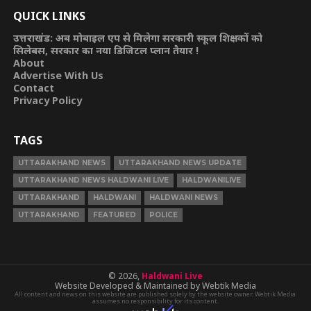
QUICK LINKS
उत्तराखंड: अब मोबाइल एप से मिलेगा सरकारी स्कूल शिक्षकों को
सिलेबस, सरकार का नया डिजिटल प्लान तैयार !
About
Advertise With Us
Contact
Privacy Policy
TAGS
UTTARAKHAND NEWS
UTTARAKHAND NEWS UPDATE
UTTARAKHAND NEWS HALDWANI LIVE
HALDWANILIVE
UTTARAKHAND
HALDWANI
HALDWANI NEWS
UTTARAKHAND
FEATURED
POLICE
© 2026,
Haldwani Live
Website Developed & Maintained by Webtik Media
All content and news on this website are published solely by the website owner. Webtik Media
assumes no responsibility for its content.