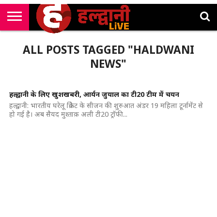
राष्ट्रीय
सी
उत्तराखंड
खेल
मनोरंजन
सम्पादकीय
जॉब
ALL POSTS TAGGED "HALDWANI
एम
न्यूज़
अलर्ट्स
कॉर्नर
NEWS"
हल्द्वानी के लिए खुशखबरी, आर्यन जुयाल का टी20 टीम में चयन
हल्द्वानी: भारतीय घरेलू क्रिकेट के सीजन की शुरुआत अंडर 19 महिला टूर्नामेंट से
हो गई है। अब सैयद मुश्ताक़ अली टी20 ट्रॉफी...