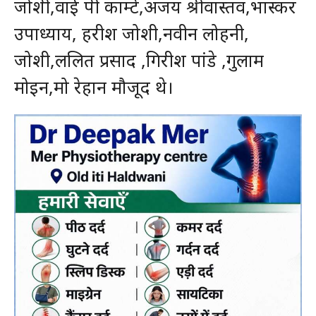
जोशी,वाई पी काम्टे,अजय श्रीवास्तव,भास्कर
उपाध्याय, हरीश जोशी,नवीन लोहनी,
जोशी,ललित प्रसाद ,गिरीश पांडे ,गुलाम
मोइन,मो रेहान मौजूद थे।